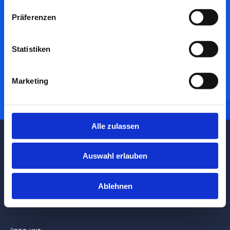
Präferenzen
Dürfen wir Ihnen weiterhelfen?
Wenden Sie sich bei Fragen gerne jederzeit an uns
Statistiken
Kontaktieren Sie uns
Marketing
Alle zulassen
Auswahl erlauben
Mehrwert durch unabhängige Fondsanalyse
Seidlstr. 26, 80335 München
+49 (89) 24 41 80230
Ablehnen
Fax +49 (89) 24 41 802 49
research@fondsconsult.de